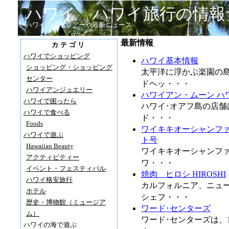
ハワイ ハワイ旅行の情報サ
ハワイの現地ツアーや最新ニュース
最新情報
カテゴリ
ハワイでショッピング
ハワイ基本情報
ショッピング・ショッピング
太平洋に浮かぶ楽園の島
センター
ドヘッ・・・
ハワイアンジュエリー
ハワイアン・ムーン ハ
ハワイで困ったら
ハワイ･オアフ島の店舗
ハワイで食べる
ド・・・
Foods
ワイキキオーシャンフ
ハワイで遊ぶ
ト号
Hawaiian Beauty
ワイキキオーシャンファ
アクティビティー
ワ・・・
イベント・フェスティバル
焼肉 ヒロシ HIROSHI
ハワイ格安旅行
カルフォルニア、ニュ
ホテル
シェフ・・・
歴史・博物館（ミュージア
ワード･センターズ
ム）
ワード･センターズは、
ハワイの海で遊ぶ