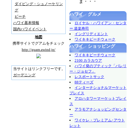
ま・・・
ダイビング・シュノーケリン
グ
ハワイ グルメ
ビーチ
ハワイ基本情報
ロイヤル・ハワイアン・センタ
ー 道楽寿司
国内ハワイイベント
イングリディエント
地図
ワイキキビーチウォーク
携帯サイトでグアムをチェック
ハワイ ショッピング
http://guam.awind.jp/
ワイキキビーチウォーク
2100 カラカウア
ハワイ発のブティック「バレリ
当サイトはリンクフリーです。
ー・ジョセフ」
ガーデニング
レスポートサック
88ティーズ
インターナショナルマーケット
プレイス
アロハタワーマーケットプレイ
ス
アラモアナショッピングセンタ
ー
ワイケレ・プレミアム･アウト
レット